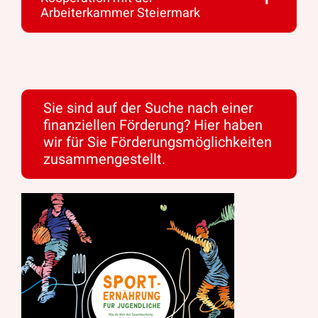
Arbeiterkammer Steiermark
Sie sind auf der Suche nach einer
finanziellen Förderung? Hier haben
wir für Sie Förderungsmöglichkeiten
zusammengestellt.