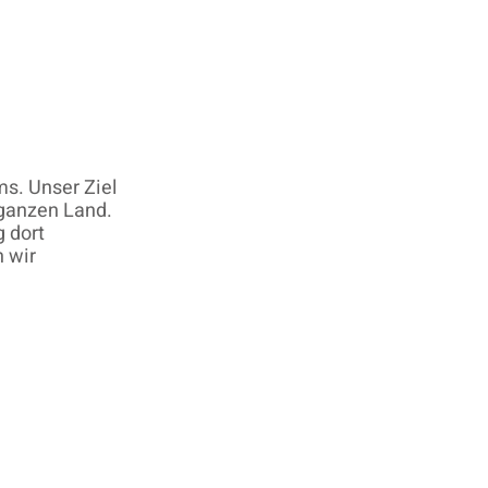
ms. Unser Ziel
 ganzen Land.
g dort
n wir