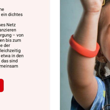
he
 ein dichtes
ses Netz
nanzieren
orgung – von
en bis zum
e der
leichzeitig
 etwa in den
 das sind
gemeinsam