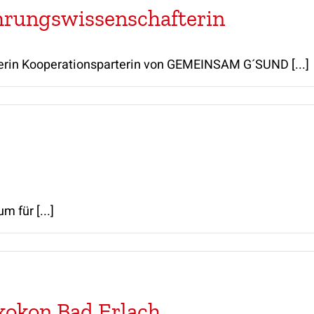
ährungswissenschafterin
erin Kooperationsparterin von GEMEINSAM G´SUND [...]
 für [...]
kokon Bad Erlach