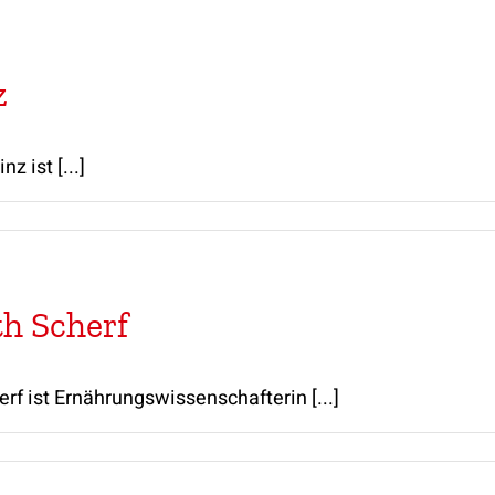
z
z ist [...]
th Scherf
rf ist Ernährungswissenschafterin [...]