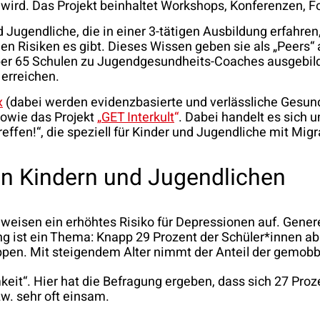
ird. Das Projekt beinhaltet Workshops, Konferenzen, Fo
Jugendliche, die in einer 3-tätigen Ausbildung erfahren
en Risiken es gibt. Dieses Wissen geben sie als „Peers“
ber 65 Schulen zu Jugendgesundheits-Coaches ausgebilde
 erreichen.
x
(dabei werden evidenzbasierte und verlässliche Gesu
sowie das Projekt
„
GET Interkult
“
. Dabei handelt es sich
fen!“, die speziell für Kinder und Jugendliche mit Migr
n Kindern und Jugendlichen
 weisen ein erhöhtes Risiko für Depressionen auf. Gene
ng ist ein Thema: Knapp 29 Prozent der Schüler*innen ab
uppen. Mit steigendem Alter nimmt der Anteil der gemob
keit“. Hier hat die Befragung ergeben, dass sich 27 Pro
zw. sehr oft einsam.