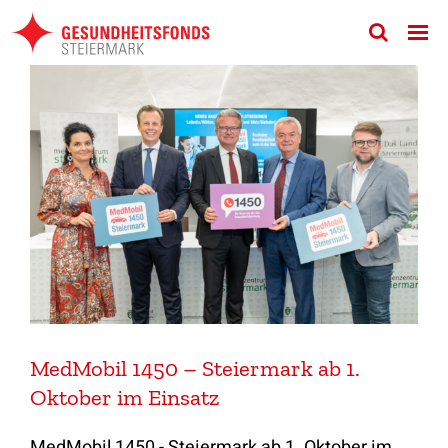
Zum
Inhalt
springen
MedMobil 1450 – Steiermark ab 1.
Oktober im Einsatz
MedMobil 1450 - Steiermark ab 1. Oktober im