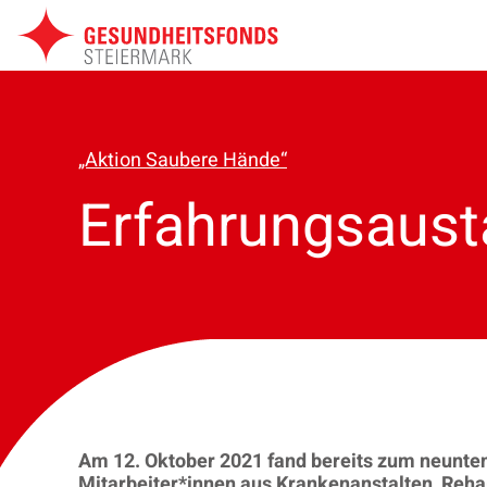
Zum
Inhalt
springen
„Aktion Saubere Hände“
Erfahrungsaust
Am 12. Oktober 2021 fand bereits zum neunten 
Mitarbeiter*innen aus Krankenanstalten, Reh