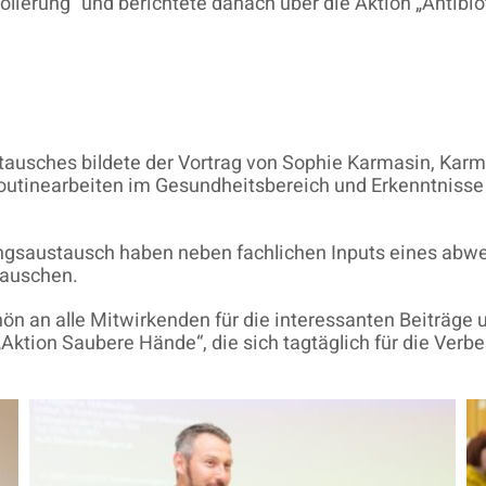
ierung“ und berichtete danach über die Aktion „Antibiot
ausches bildete der Vortrag von Sophie Karmasin, Karma
outinearbeiten im Gesundheitsbereich und Erkenntnisse
ngsaustausch haben neben fachlichen Inputs eines abw
tauschen.
hön an alle Mitwirkenden für die interessanten Beiträge 
Aktion Saubere Hände“, die sich tagtäglich für die Ver