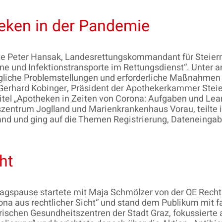
eken in der Pandemie
rte Peter Hansak, Landesrettungskommandant für Steie
e und Infektionstransporte im Rettungsdienst“. Unter a
gliche Problemstellungen und erforderliche Maßnahmen 
Gerhard Kobinger, Präsident der Apothekerkammer Steie
el „Apotheken in Zeiten von Corona: Aufgaben und Lear
szentrum Joglland und Marienkrankenhaus Vorau, teilte 
d und ging auf die Themen Registrierung, Dateneingabe
ht
ittagspause startete mit Maja Schmölzer von der OE Rec
ona aus rechtlicher Sicht“ und stand dem Publikum mit f
rischen Gesundheitszentren der Stadt Graz, fokussierte 