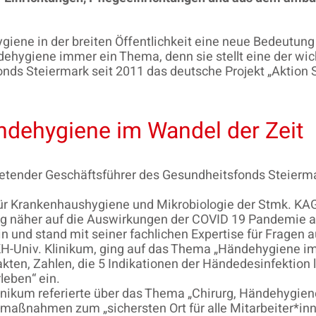
iene in der breiten Öffentlichkeit eine neue Bedeutun
dehygiene immer ein Thema, denn sie stellt eine der w
fonds Steiermark seit 2011 das deutsche Projekt „Aktion
ndehygiene im Wandel der Zeit
tretender Geschäftsführer des Gesundheitsfonds Steier
s für Krankenhaushygiene und Mikrobiologie der Stmk. KAG
ing näher auf die Auswirkungen der COVID 19 Pandemie au
 und stand mit seiner fachlichen Expertise für Fragen 
LKH-Univ. Klinikum, ging auf das Thema „Händehygiene 
Fakten, Zahlen, die 5 Indikationen der Händedesinfektio
leben“ ein.
nikum referierte über das Thema „Chirurg, Händehygien
emaßnahmen zum „sichersten Ort für alle Mitarbeiter*in