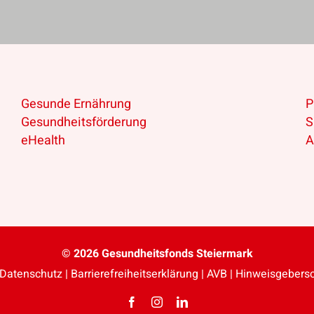
Gesunde Ernährung
P
Gesundheitsförderung
S
eHealth
A
© 2026 Gesundheitsfonds Steiermark
Datenschutz
|
Barriere­freiheits­erklärung
|
AVB
|
Hinweisgebers
Facebook
Instagram
LinkedIn