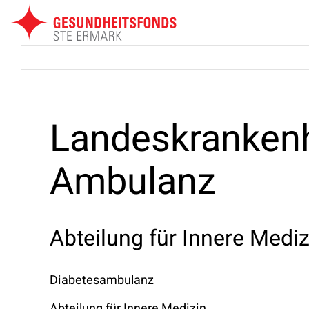
Zum
Inhalt
springen
Landeskranken
Ambulanz
Abteilung für Innere Mediz
Diabetesambulanz
Abteilung für Innere Medizin