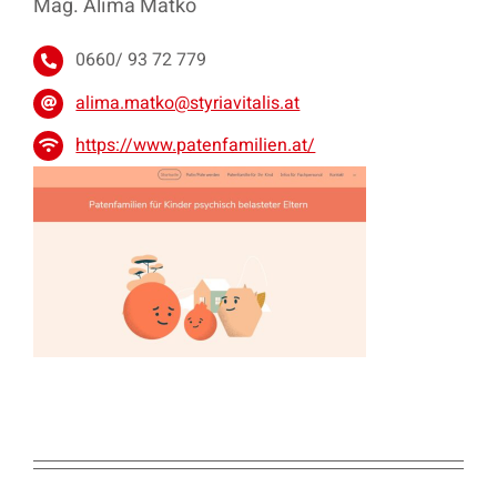
Mag. Alima Matko
0660/ 93 72 779
alima.matko@styriavitalis.at
https://www.patenfamilien.at/