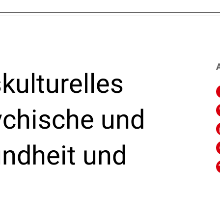
A
ulturelles
ychische und
ndheit und