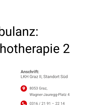
bulanz:
chotherapie 2
Anschrift:
LKH Graz II, Standort Süd
8053 Graz,
Wagner-Jauregg-Platz 4
0316 / 21 91 – 22 14