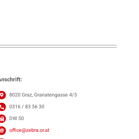
nschrift:
8020 Graz, Granatengasse 4/3
0316 / 83 56 30
DW 50
office@zebra.or.at