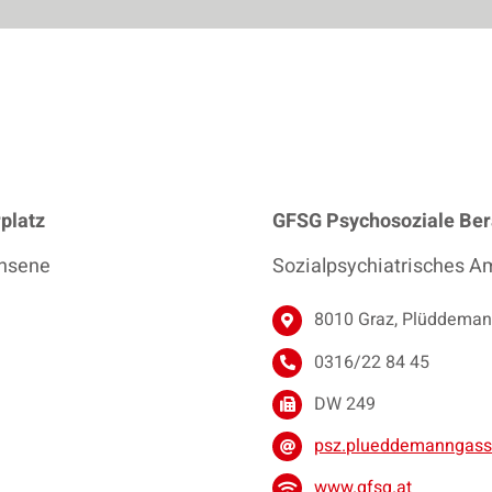
platz
GFSG Psychosoziale Ber
chsene
Sozialpsychiatrisches A
8010 Graz, Plüddema
0316/22 84 45
DW 249
psz.plueddemanngass
www.gfsg.at