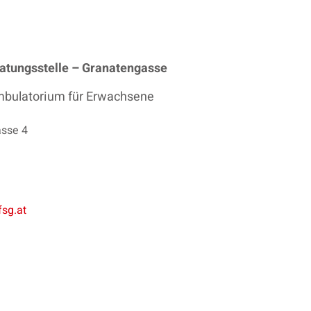
atungsstelle – Granatengasse
mbulatorium für Erwachsene
asse 4
sg.at