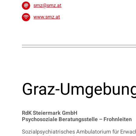
smz@smz.at
www.smz.at
Graz-Umgebung
RdK Steiermark GmbH
Psychosoziale Beratungsstelle – Frohnleiten
Sozialpsychiatrisches Ambulatorium für Erwa