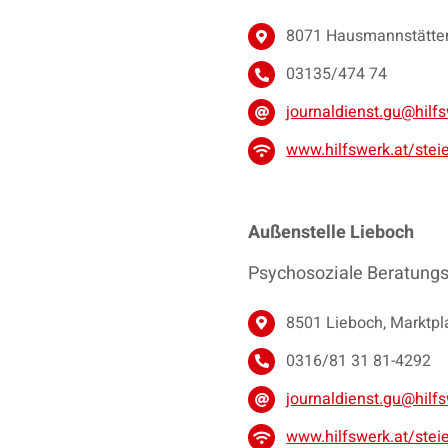
8071 Hausmannstätten
03135/474 74
journaldienst.gu@hilfs
www.hilfswerk.at/stei
Außenstelle Lieboch
Psychosoziale Beratungs
8501 Lieboch, Marktpl
0316/81 31 81-4292
journaldienst.gu@hilfs
www.hilfswerk.at/stei