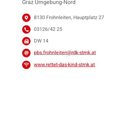
Graz Umgebung-Nord
8130 Frohnleiten, Hauptplatz 27
03126/42 25
DW 14
pbs.frohnleiten@rdk-stmk.at
www.rettet-das-kind-stmk.at