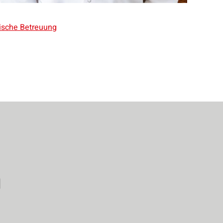
rische Betreuung
n