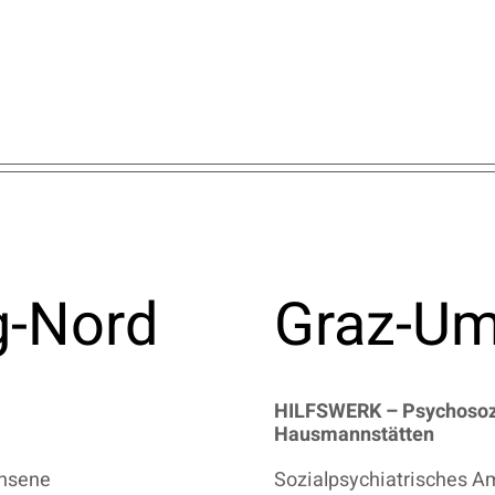
-Nord
Graz-U
HILFSWERK – Psychosozi
Hausmannstätten
chsene
Sozialpsychiatrisches A