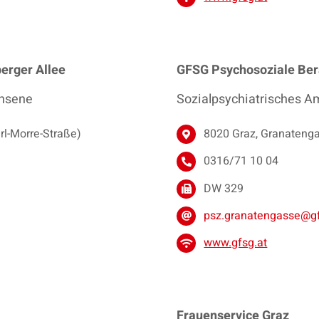
erger Allee
GFSG Psychosoziale Ber
chsene
Sozialpsychiatrisches A
rl-Morre-Straße)
8020 Graz, Granateng
0316/71 10 04
DW 329
psz.granatengasse@gf
www.gfsg.at
Frauenservice Graz