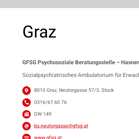
Graz
GFSG Psychosoziale Beratungsstelle – Hasner
Sozialpsychiatrisches Ambulatorium für Erwa
8010 Graz, Neutorgasse 57/3. Stock
0316/67 60 76
DW 149
bs.neutorgasse@gfsg.at
www.gfsg.at